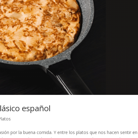
clásico español
Platos
asión por la buena comida. Y entre los platos que nos hacen sentir en