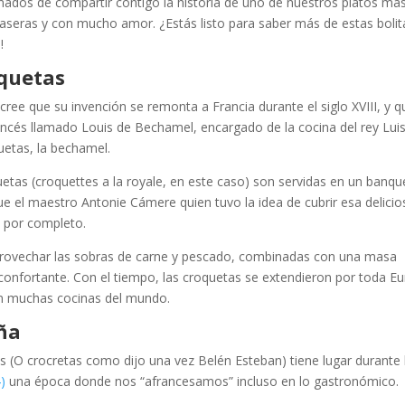
ados de compartir contigo la historia de uno de nuestros platos má
seras y con mucho amor. ¿Estás listo para saber más de estas bolit
!
oquetas
cree que su invención se remonta a Francia durante el siglo XVIII, y q
rancés llamado Louis de Bechamel, encargado de la cocina del rey Luis
quetas, la bechamel.
tas (croquettes a la royale, en este caso) son servidas en un banqu
e el maestro Antonie Cámere quien tuvo la idea de cubrir esa delicio
a por completo.
aprovechar las sobras de carne y pescado, combinadas con una masa
reconfortante. Con el tiempo, las croquetas se extendieron por toda E
 en muchas cocinas del mundo.
aña
as (O crocretas como dijo una vez Belén Esteban) tiene lugar durante 
)
una época donde nos “afrancesamos” incluso en lo gastronómico.