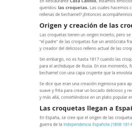
En Restaurante
Casa Calvillo
, estamos emocion
queridos:
las croquetas.
Las cuales hacemos ca
rellenas de bechamel? ¡Entonces acompáñennos
Origen y creación de las cr
Las croquetas tienen un origen incierto, pero se 
“el padre” de las croquetas fue un aristócrata f
y creador del delicioso relleno actual de las cro
Sin embargo, no es hasta 1817 cuando las croque
para el archiduque de Rusia. En ese momento, fu
bechamel con una capa crujiente que la envolví
Se dice que eran una creación ingeniosa para 
suave y frita para crear un bocado delicioso y 
y más allá, convirtiéndose en un plato popular
Las croquetas llegan a Esp
En España, se cree que el origen de las croquet
guerra de la
Independencia Española (1808-1814