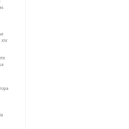
s
as
ue
 XIV
ete
sa
uropa
la